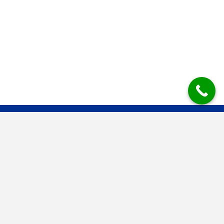
Mesys Industrial Air Systems BV
Mesys is dé gevestigde ontstoffings- en filtertechniekspecialist voor
grote en kleine producenten in de bulkverwerkende industrie. Schone
lucht is ons handelsmerk.
Contactinformatie
Molenstraat 27
6914 AC Herwen