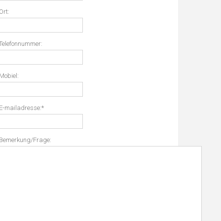
Ort:
Telefonnummer:
Mobiel:
E-mailadresse:
*
Bemerkung/Frage: