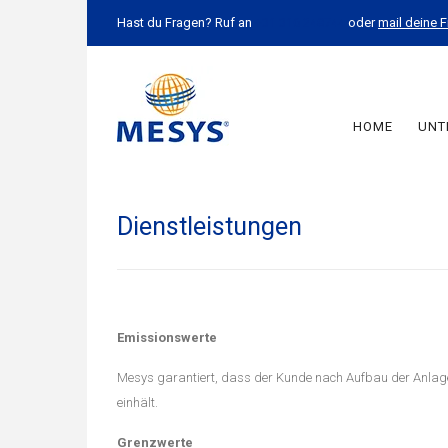
Hast du Fragen? Ruf an
+31 316 248744
oder
mail deine 
HOME
UNT
HOME
»
PRODUKTE UND DIENSTLEISTUNGEN
»
DIENSTLEISTUNG
Dienstleistungen
Emissionswerte
Mesys garantiert, dass der Kunde nach Aufbau der Anlag
einhält.
Grenzwerte