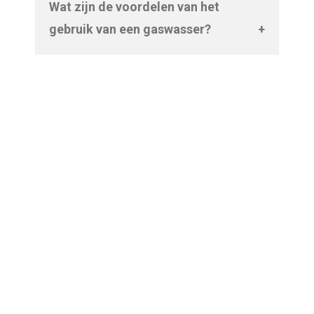
Wat zijn de voordelen van het
en energieopwekking om schadelijke
gebruik van een gaswasser?
emissies te verminderen voordat ze
Enkele voordelen van het gebruik van
worden vrijgegeven in het milieu.
een gaswasser zijn onder andere
vermindering van schadelijke emissies,
verbeterde luchtkwaliteit en
bescherming van het milieu.