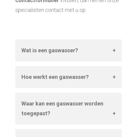
contactformulier
invullen, dan nemen onze
specialisten contact met u op.
Wat is een gaswasser?
Een gaswasser is een apparaat dat
wordt gebruikt om schadelijke gassen
Hoe werkt een gaswasser?
uit de lucht te verwijderen, zoals
Een gaswasser zuivert de lucht door
bijvoorbeeld uitlaatgassen of
middel van het contact tussen de
afvalgassen.
Waar kan een gaswasser worden
vervuilde lucht en vloeistoffen in de
toegepast?
wasser. De vloeistoffen absorberen de
Gaswassers worden vaak gebruikt in
schadelijke stoffen en filteren zo de
industriële processen, afvalverwerking
lucht.