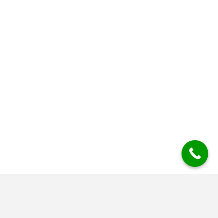
Mesys Industrial Air Systems BV
Mesys is dé gevestigde ontstoffings- en filtertechniekspecialist voor