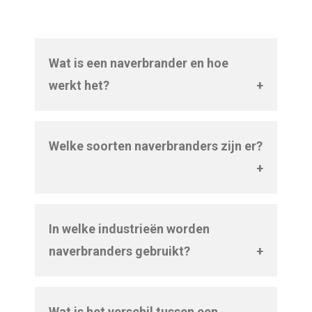
Wat is een naverbrander en hoe
werkt het?
Een naverbrander verbrandt schadelijke
stoffen in uitlaatgassen bij hoge
Welke soorten naverbranders zijn er?
temperaturen. Dit gebeurt in een aparte
Er zijn thermische, katalytische,
kamer, waardoor stoffen als VOS en
recuperatieve en regeneratieve
geuren worden omgezet in
naverbranders. Het verschil zit in de
onschadelijke gassen zoals CO₂ en
In welke industrieën worden
manier van verwarmen, temperatuur
waterdamp.
naverbranders gebruikt?
en energie-efficiëntie. Elke variant is
Naverbranders worden gebruikt in
geschikt voor specifieke industriële
onder andere de chemie,
toepassingen.
Wat is het verschil tussen een