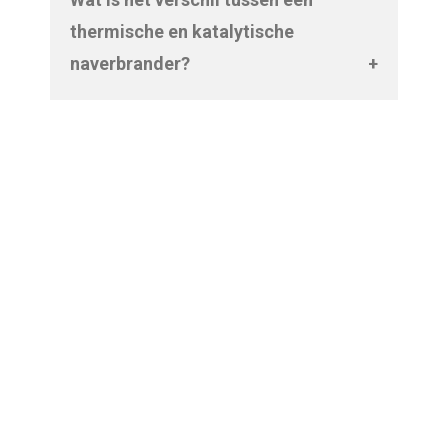
voedselverwerking, afvalverbranding,
thermische en katalytische
textiel en verfindustrie. Ze helpen bij het
naverbrander?
reduceren van emissies en voldoen aan
Thermische naverbranders werken op
milieuwetgeving.
hoge temperatuur zonder katalysator.
Katalytische varianten gebruiken een
katalysator en werken zuiniger, maar
zijn geschikt voor lagere concentraties
vervuiling.